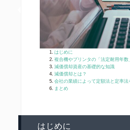
はじめに
複合機やプリンタの「法定耐用年数
減価償却資産の基礎的な知識
減価償却とは？
会社の業績によって定額法と定率法
まとめ
はじめに