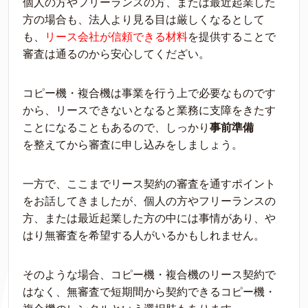
個人の方やフリーランスの方、または最近起業した
方
の場合も、
法
人より見る
目
は厳しく
なるとして
も、
リース会社が信頼できる
材料
を
提供
することで
審査は通るのから安心してくだざい。
コピー機・複合機は事業を
行
う上で必要なものです
から、リースできないとなると業
務
に
支
障
をきたす
ことになることもあるので、しっかり
事前準備
を
整
えてから審査に申し込み
をしましょう。
一方で、ここまでリース契約の審査を通すポイント
をお話してきましたが、
個人の方やフリーラ
ンスの
方、または最近起業した方
の中には事情があり、や
はり無審査を希望する人がいるかもしれません。
そのような場合、コピー機・複合機のリース契約で
はなく
、
無審査で
短
期間から契約できるコピー機・