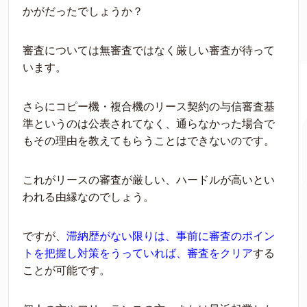
かがだったでしょうか？
審査については無審査ではなく厳しい審査が待って
います。
さらにコピー機・複合機のリース契約の与信審査基
準というのは
公
表されてなく、通らなかった
場合で
もその理
由
を
教
えてもらうことはできないのです。
これがリースの審査が厳しい、
ハードルが高いとい
われる
由縁
なのでしょう。
ですが、
滞納歴がない
限
りは、事前に審査
のポイン
トを把握し対策をうっていれば、審査をクリア
する
ことが可能です。