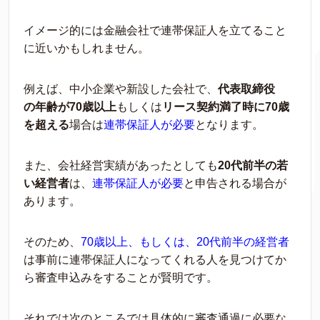
イメージ的には金融会社で連帯保証人を立てること
に近いかもしれません。
例えば、中小企業や新設した会社で、
代表取締役
の
年齢が
70
歳以上
もしくは
リース契約満了時に
70
歳
を超える
場合は
連帯保証人が必要
とな
ります。
また、会社経営実績があったとしても
20
代前半の若
い経営者
は、
連帯保証人が必要
と申告される場合が
あります。
そのため、
70
歳以上、もしくは、
20
代前半の経営者
は事前
に連帯保証人になってくれる人を見つけてか
ら審査申込みをすることが賢明です。
それでは次のところでは具体的に審査通過に必要な