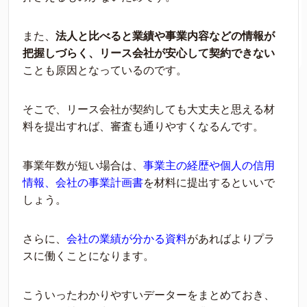
また、
法
人と
比べ
ると業績や事業
内容
などの情
報が
把握し
づ
らく、リース会社が安
心
して契約できない
ことも
原因
となっているのです。
そこで、リース会社が契約しても大
丈夫
と思える
材
料
を
提
出すれば、審査も通りやすくな
るんです。
事業年数が
短
い場合は、
事業
主
の経歴や個人の信用
情報、会社の事業
計画書
を
材料
に
提
出するといいで
しょう。
さらに、
会社の業績が
分
かる資
料
があればより
プ
ラ
スに
働
くことになります。
こういったわかりやすいデーターをまとめておき、