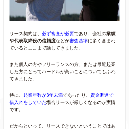
リース契約は、
必ず審査が必要
であり、会社の
業績
や代表取締役の信頼度
などが
審査基準
に多く含まれ
ているとここまで話してきました。
また個人の方やフリーランスの方、または最近起業
した方
にとって
ハードルが高いことについてもふれ
てきました。
特に、
起業年数が
3
年未満
であったり、
資金
調達
で
借
入
れをしていた
場合リースが厳しくなるのが実情
です。
だからといって、リースできない
ということではあ