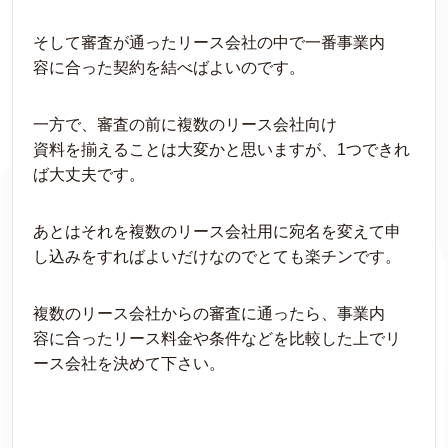
そして審査が通ったリース会社の中で一番事業
内
容
に合った契約を
結べ
ばよい
のです。
一方で、審査の前に複数のリース会社向け
資
料
を
揃
えることは大変かと思いますが、
1
つできれ
ば大丈夫です。
あとはそれを複数のリース
会社用に宛名を変えて
申
し込みをすればよいだけなのでとても楽チンです。
複数のリース会社からの審査に通ったら、事業
内
容
に合ったリース
料
金や
条件
などを
比較
した上でリ
ース会
社を決めて下さい。