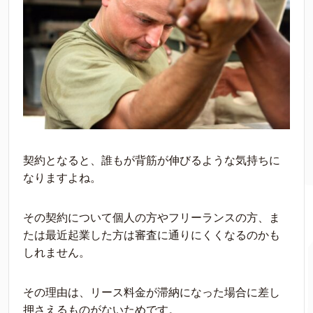
契約となると、
誰
もが
背筋
が
伸び
るような気持ちに
なりますよね。
その契約について
個人の方やフリーランスの方、ま
たは最近起業し
た方は
審査に通りにくくなるのかも
しれません。
その理由は
、リース
料
金が滞納になった
場合に
差
し
押さえるものがないためです。