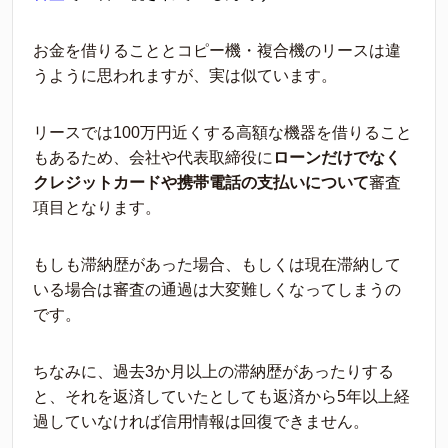
お金を借りることとコピー機・複合機のリースは違
うように思われますが、実は似ています。
リースでは
100
万円近くする高額な機器を借りること
もあるため、会社や代表取締役に
ローンだけで
なく
クレジットカードや携帯電話の支払いについて
審査
項目となります。
もしも滞納歴があった場合、もしくは現在滞納し
て
いる場合は審査の通過は大変難しくなってしまうの
です。
ちなみに、過去
3
か月以上の滞納歴があったりする
と、それを返済していたとしても返済から
5
年以
上経
過していなければ信用情報は回復できません。